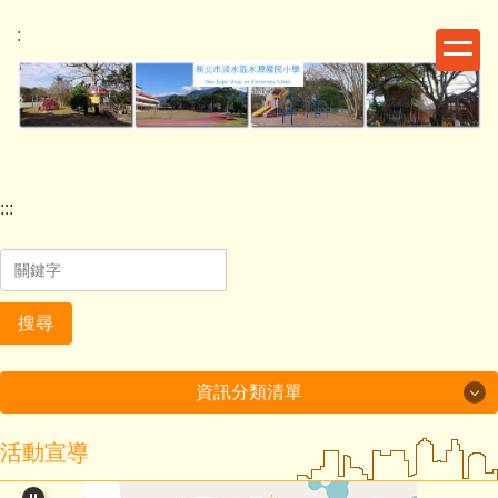
跳
:
到
主
要
內
容
區
:::
搜尋
資訊分類清單
活動宣導
家長專區