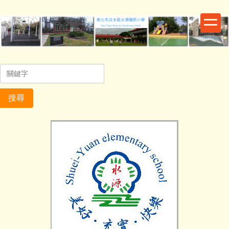
跳
到
主
要
內
容
區
搜尋