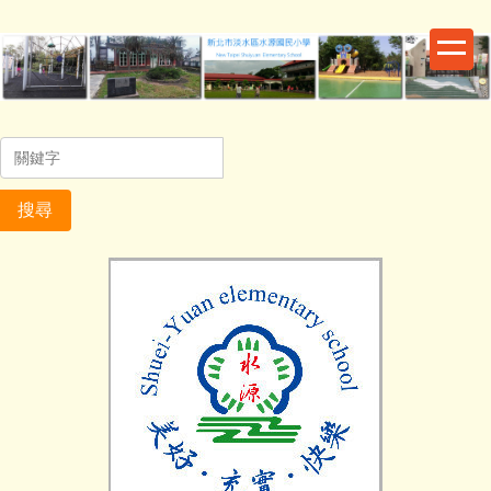
跳
到
主
要
內
容
區
搜尋